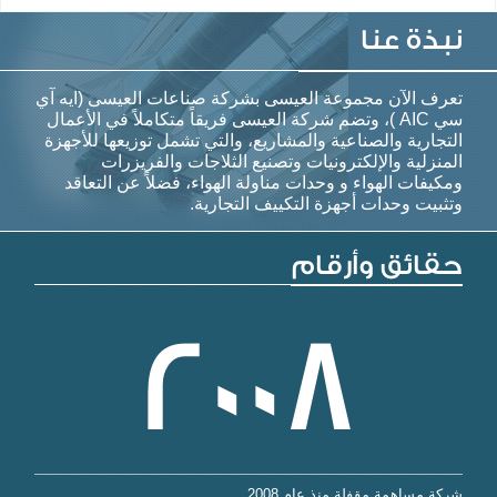
نبذة عنا
تعرف الآن مجموعة العيسى بشركة صناعات العيسى (ايه آي
سي AIC )، وتضم شركة العيسى فريقاً متكاملاً في الأعمال
التجارية والصناعية والمشاريع، والتي تشمل توزيعها للأجهزة
المنزلية والإلكترونيات وتصنيع الثلاجات والفريزرات
ومكيفات الهواء و وحدات مناولة الهواء، فضلاً عن التعاقد
وتثبيت وحدات أجهزة التكييف التجارية.
حقائق وأرقام
2008
شركة مساهمة مقفلة منذ عام 2008
تأسست 